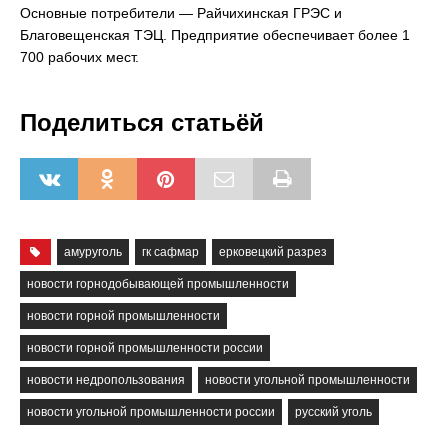
Основные потребители — Райчихинская ГРЭС и
Благовещенская ТЭЦ. Предприятие обеспечивает более 1
700 рабочих мест.
Поделиться статьёй
амуруголь
гк сафмар
ерковецкий разрез
новости горнодобывающей промышленности
новости горной промышленности
новости горной промышленности россии
новости недропользования
новости угольной промышленности
новости угольной промышленности россии
русский уголь