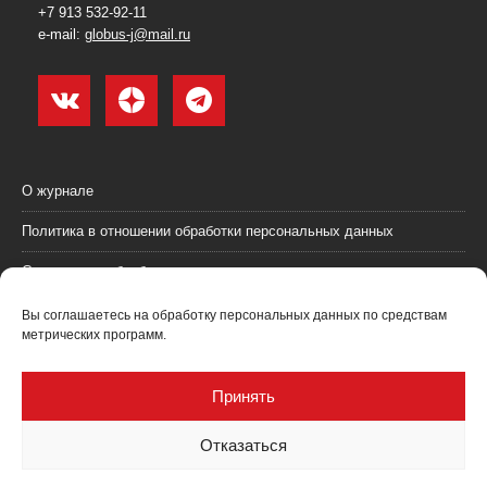
+7 913 532-92-11
e-mail:
globus-j@mail.ru
О журнале
Политика в отношении обработки персональных данных
Согласие на обработку персональных данных
Пользовательское соглашение (оферта)
Вы соглашаетесь на обработку персональных данных по средствам
метрических программ.
Согласие на получение рекламных материалов
Рекламодателям
Принять
Контакты
Отказаться