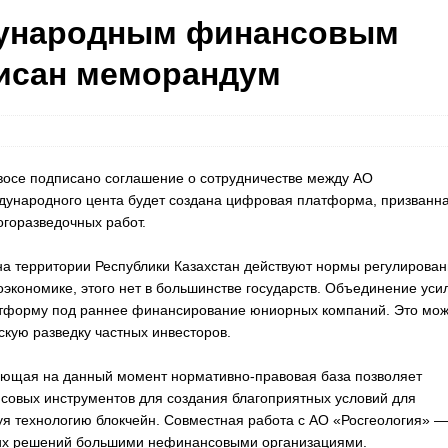
дународным финансовым
писан меморандум
осе подписано соглашение о сотрудничестве между АО
ждународного цента будет создана цифровая платформа, призванн
горазведочных работ.
 на территории Республики Казахстан действуют нормы регулирова
экономике, этого нет в большинстве государств. Объединение уси
атформу под раннее финансирование юниорных компаний. Это мож
кую разведку частных инвесторов.
ующая на данный момент нормативно-правовая база позволяет
совых инструментов для создания благоприятных условий для
зуя технологию блокчейн. Совместная работа с АО «Росгеология» —
их решений большими нефинансовыми организациями.