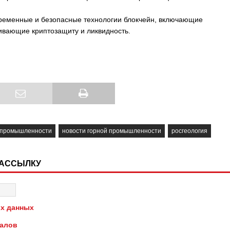
ременные и безопасные технологии блокчейн, включающие
ивающие криптозащиту и ликвидность.
 промышленности
новости горной промышленности
росгеология
РАССЫЛКУ
х данных
иалов