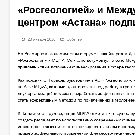
«Росгеологией» и Меж
центром «Астана» под
23 января 2020
События
На Всемирном экономическом форуме в швейцарском Дав
«Росгеология» и МЦФА. Согласно документу, на базе Ме
привлечь новые источники финансирования в сфере геоло
Как пояснил С. Горьков, руководитель АО «Росгеология»,
на базе МЦФА, которые адаптированы под работу в крипто
двух организаций поможет разработать эффективную пл
стать эффективным методом по привлечению в геологичес
К. Келимбетов, руководящий МЦФА отметил, что существ
создать регламент по использованию современных финан
инвесторов, так как можно токенизировать активы исполь
пример эффективного применения финансово-техническ