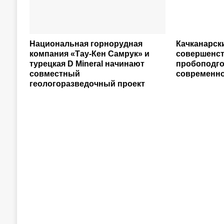
Национальная горнорудная
Качканарск
компания «Тау-Кен Самрук» и
совершенст
турецкая D Mineral начинают
пробоподго
совместный
современно
геологоразведочный проект