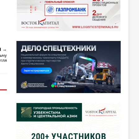
Я
бычу
угля