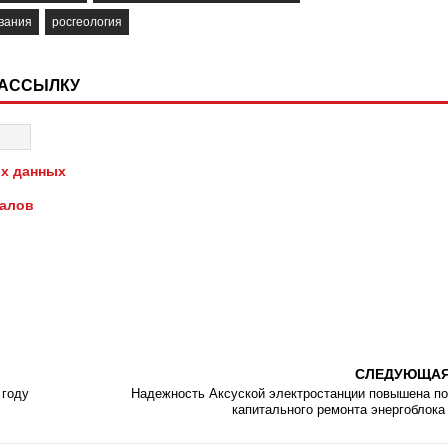
вания
росгеология
РАССЫЛКУ
х данных
иалов
СЛЕДУЮЩА
 году
Надежность Аксуской электростанции повышена п
капитального ремонта энергоблок