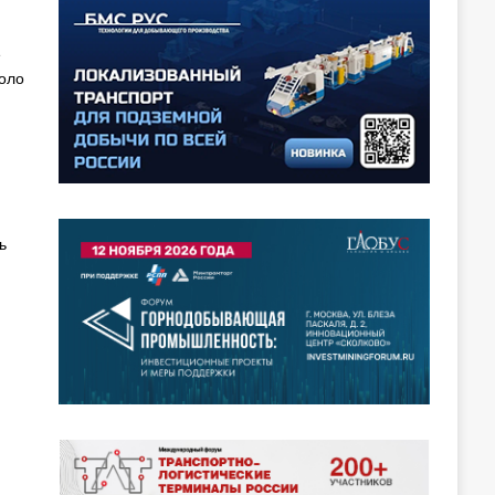
е
оло
ь