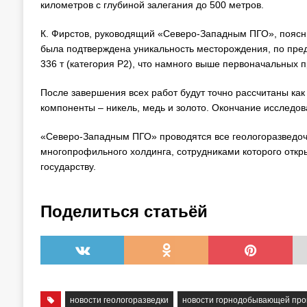
километров с глубиной залегания до 500 метров.
К. Фирстов, руководящий «Северо-Западным ПГО», поясни
была подтверждена уникальность месторождения, по пре
336 т (категория Р2), что намного выше первоначальных п
После завершения всех работ будут точно рассчитаны как
компоненты – никель, медь и золото. Окончание исследов
«Северо-Западным ПГО» проводятся все геологоразведочн
многопрофильного холдинга, сотрудниками которого откр
государству.
Поделиться статьёй
новости геологоразведки
новости горнодобывающей пр