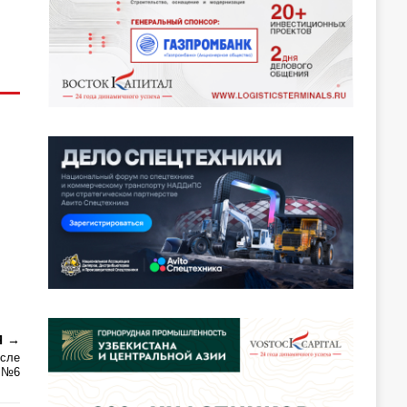
Я
осле
а №6