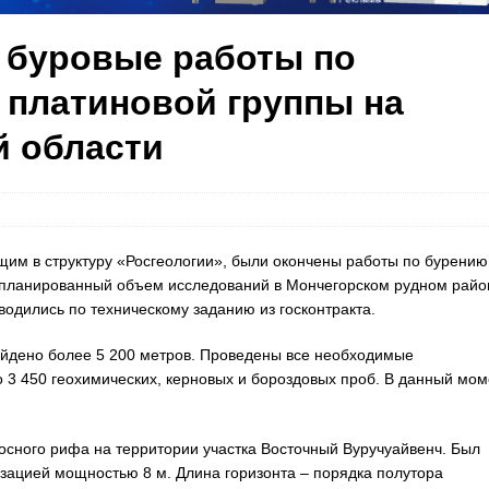
 буровые работы по
платиновой группы на
й области
м в структуру «Росгеологии», были окончены работы по бурению
апланированный объем исследований в Мончегорском рудном райо
водились по техническому заданию из госконтракта.
ойдено более 5 200 метров. Проведены все необходимые
 3 450 геохимических, керновых и бороздовых проб. В данный мом
осного рифа на территории участка Восточный Вуручуайвенч. Был
зацией мощностью 8 м. Длина горизонта – порядка полутора