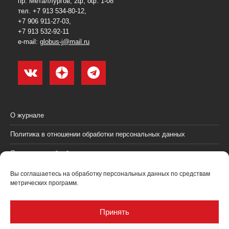
пр. Металлургов, 2ф, оф. 1-08
тел. +7 913 534-80-12,
+7 906 911-27-03,
+7 913 532-92-11
e-mail:
globus-j@mail.ru
О журнале
Политика в отношении обработки персональных данных
Согласие на обработку персональных данных
Пользовательское соглашение (оферта)
Вы соглашаетесь на обработку персональных данных по средствам
метрических программ.
Согласие на получение рекламных материалов
Рекламодателям
Принять
Контакты