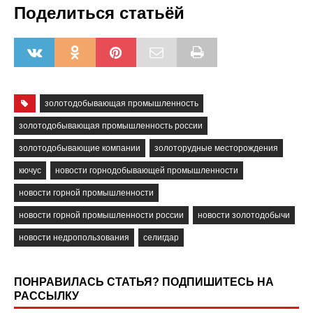
Поделиться статьёй
золотодобывающая промышленность
золотодобывающая промышленность россии
золотодобывающие компании
золоторудные месторождения
кючус
новости горнодобывающей промышленности
новости горной промышленности
новости горной промышленности россии
новости золотодобычи
новости недропользования
селигдар
ПОНРАВИЛАСЬ СТАТЬЯ? ПОДПИШИТЕСЬ НА
РАССЫЛКУ