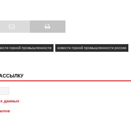
вости горной промышленности
новости горной промышленности россии
РАССЫЛКУ
х данных
иалов