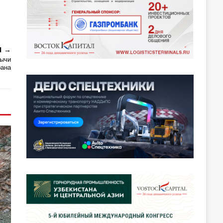
Я
бычи
рана