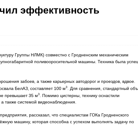
ичил эффективность
труктуру Группы НЛМК) совместно с Гродненским механическим
крупногабаритной поливооросительной машины. Техника была успе
ошения забоев, а также карьерных автодорог и проездов, вдвое.
3
освала БелАЗ, составляет 100 м
. Для сравнения, стандартный об
3
не превышает 35 м
. Помимо цистерны, технику оснастили
 а также системой видеонаблюдения.
редприятия, рассказал, что специалистам ГОКа Гродненского
дёжную машину, которая способна с успехом выполнять задачу по