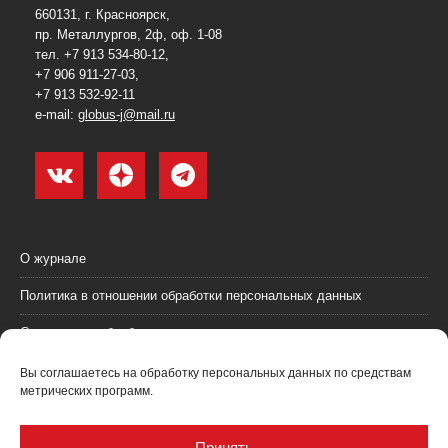
660131, г. Красноярск,
пр. Металлургов, 2ф, оф. 1-08
тел. +7 913 534-80-12,
+7 906 911-27-03,
+7 913 532-92-11
e-mail:
globus-j@mail.ru
О журнале
Политика в отношении обработки персональных данных
Согласие на обработку персональных данных
Пользовательское соглашение (оферта)
Вы соглашаетесь на обработку персональных данных по средствам
метрических программ.
Согласие на получение рекламных материалов
Рекламодателям
Принять