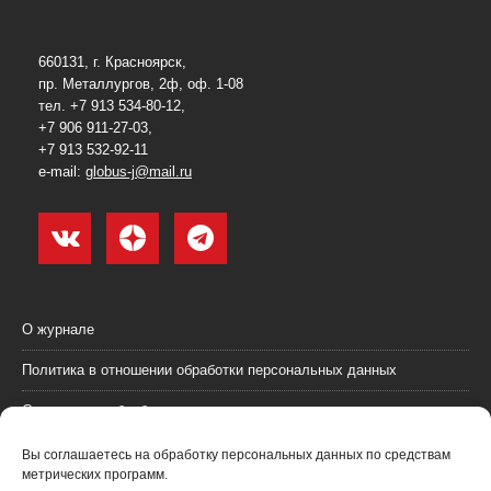
660131, г. Красноярск,
пр. Металлургов, 2ф, оф. 1-08
тел. +7 913 534-80-12,
+7 906 911-27-03,
+7 913 532-92-11
e-mail:
globus-j@mail.ru
О журнале
Политика в отношении обработки персональных данных
Согласие на обработку персональных данных
Пользовательское соглашение (оферта)
Вы соглашаетесь на обработку персональных данных по средствам
метрических программ.