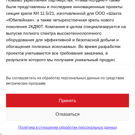
были представлены и последние инновационные проекты:
секция крепи КН 11,5/21, изготовленной для ООО «Шахта
«Юбилейная», а также четырехстоечная крепь нового
поколения 2КД90Т. Компания в целом специализируется на
выпуске полного спектра высокотехнологичного
оборудования для эффективной и безопасной добычи и
обогащения полезных ископаемых. Во время разработки
проектов учитываются все требования заказчика, в
результате которого мы получаем уникальный продукт,
полностью соответствующий персональным горно-
геологическим условиям объекта.
Вы соглашаетесь на обработку персональных данных по средствам
метрических программ.
«Одна из особенностей нашей продукции — высокая
степень ее импортонезависимости, — подчеркнул начальник
маркетинг-центра УПП «Нива» — управляющей компании
Принять
холдинга «Нива-Холдинг» Евгений Цыбулько. — Конструкция
решений белорусская, а металл используется российский.
Отказаться
Например, представленная на выставочной экспозиции
«Нива-Холдинг» крепь КН 11,5/21 представляет собой аналог
Политика в отношении обработки персональных данных
зарубежных решений, не уступая им по характеристикам и