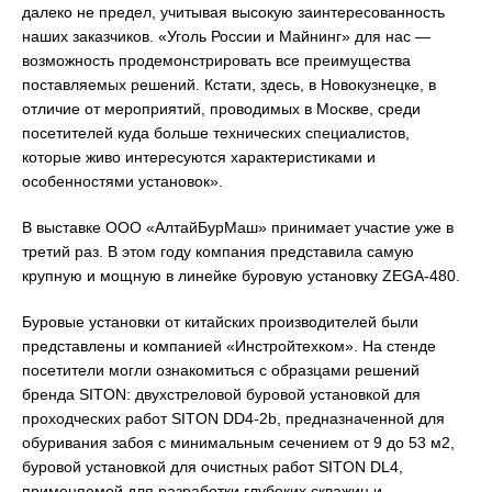
далеко не предел, учитывая высокую заинтересованность
наших заказчиков. «Уголь России и Майнинг» для нас —
возможность продемонстрировать все преимущества
поставляемых решений. Кстати, здесь, в Новокузнецке, в
отличие от мероприятий, проводимых в Москве, среди
посетителей куда больше технических специалистов,
которые живо интересуются характеристиками и
особенностями установок».
В выставке ООО «АлтайБурМаш» принимает участие уже в
третий раз. В этом году компания представила самую
крупную и мощную в линейке буровую установку ZEGA-480.
Буровые установки от китайских производителей были
представлены и компанией «Инстройтехком». На стенде
посетители могли ознакомиться с образцами решений
бренда SITON: двухстреловой буровой установкой для
проходческих работ SITON DD4-2b, предназначенной для
обуривания забоя с минимальным сечением от 9 до 53 м2,
буровой установкой для очистных работ SITON DL4,
применяемой для разработки глубоких скважин и