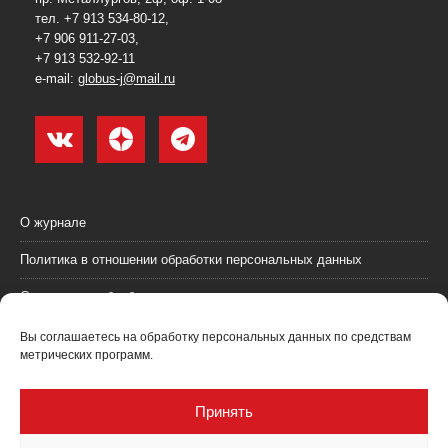
тел. +7 913 534-80-12,
+7 906 911-27-03,
+7 913 532-92-11
e-mail:
globus-j@mail.ru
О журнале
Политика в отношении обработки персональных данных
Согласие на обработку персональных данных
Пользовательское соглашение (оферта)
Вы соглашаетесь на обработку персональных данных по средствам
метрических программ.
Согласие на получение рекламных материалов
Рекламодателям
Принять
Контакты