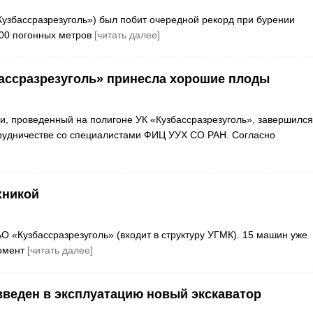
«Кузбассразрезуголь») был побит очередной рекорд при бурении
000 погонных метров
[читать далее]
бассразрезуголь» принесла хорошие плоды
, проведенный на полигоне УК «Кузбассразрезуголь», завершился
рудничестве со специалистами ФИЦ УУХ СО РАН. Согласно
хникой
 «Кузбассразрезуголь» (входит в структуру УГМК). 15 машин уже
момент
[читать далее]
введен в эксплуатацию новый экскаватор