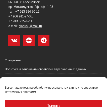
660131, г. Красноярск,
пр. Металлургов, 2ф, оф. 1-08
тел. +7 913 534-80-12,
+7 906 911-27-03,
+7 913 532-92-11
e-mail:
globus-j@mail.ru
О журнале
Политика в отношении обработки персональных данных
Согласие на обработку персональных данных
Пользовательское соглашение (оферта)
Вы соглашаетесь на обработку персональных данных по средствам
метрических программ.
Согласие на получение рекламных материалов
Рекламодателям
Принять