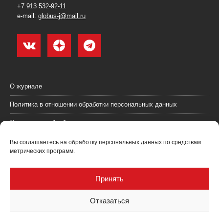
+7 913 532-92-11
e-mail:
globus-j@mail.ru
О журнале
Политика в отношении обработки персональных данных
Согласие на обработку персональных данных
Пользовательское соглашение (оферта)
Вы соглашаетесь на обработку персональных данных по средствам
метрических программ.
Согласие на получение рекламных материалов
Рекламодателям
Принять
Контакты
Отказаться