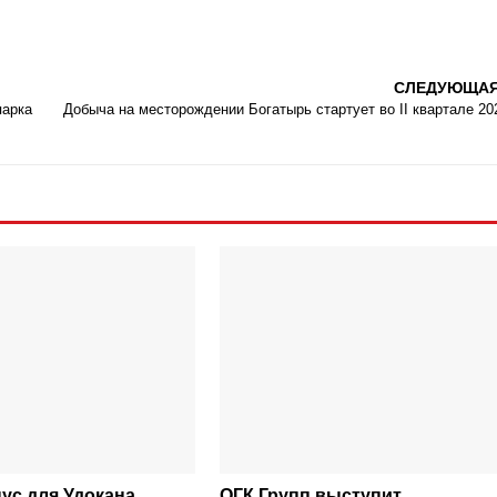
СЛЕДУЮЩА
парка
Добыча на месторождении Богатырь стартует во II квартале 202
ус для Удокана
ОГК Групп выступит