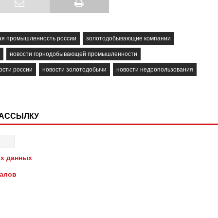
я промышленность россии
золотодобывающие компании
новости горнодобывающей промышленности
ости россии
новости золотодобычи
новости недропользования
РАССЫЛКУ
х данных
иалов