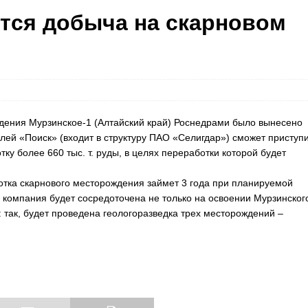
ется добыча на скарновом
дения Мурзинское-1 (Алтайский край) Роснедрами было вынесено
ей «Поиск» (входит в структуру ПАО «Селигдар») сможет приступ
ку более 660 тыс. т. руды, в целях переработки которой будет
тка скарнового месторождения займет 3 года при планируемой
то компания будет сосредоточена не только на освоении Мурзинского
 так, будет проведена геологоразведка трех месторождений –