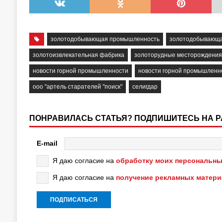
золотодобывающая промышленность
золотодобывающа
золотоизвлекательная фабрика
золоторудные месторождения
новости горной промышленности
новости горной промышленн
ооо "артель старателей "поиск"
селигдар
ПОНРАВИЛАСЬ СТАТЬЯ? ПОДПИШИТЕСЬ НА 
E-mail
Я даю согласие на
обработку моих персональны
Я даю согласие на
получение рекламных матер