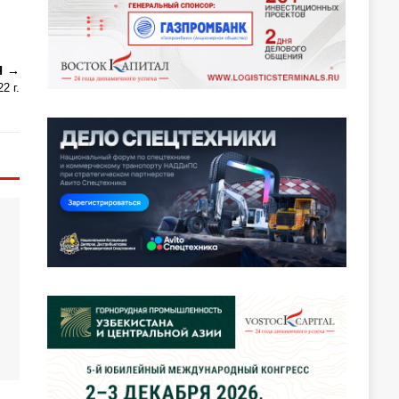
Я
2 г.