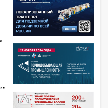
в
а и