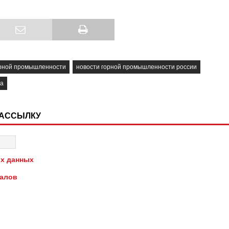
орной промышленности
новости горной промышленности россии
да
РАССЫЛКУ
х данных
иалов