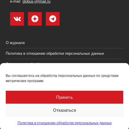
e-mail:
globus-j@mail.ru
О журнале
Политика в отношении обработки персональных данных
Согласие на обработку персональных данных
Пользовательское соглашение (оферта)
Вы соглашаетесь на обработку персональных данных по средствам
метрических программ.
Согласие на получение рекламных материалов
Рекламодателям
Принять
Контакты
Отказаться
Политика в отношении обработки персональных данных
Журнал "Глобус: геология и бизнес" @ 2021. Все права соблюдены.