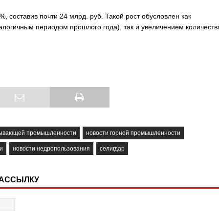
%, составив почти 24 млрд. руб. Такой рост обусловлен как
логичным периодом прошлого года), так и увеличением количеств
бывающей промышленности
новости горной промышленности
и
новости недропользования
селигдар
РАССЫЛКУ