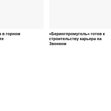
з в горном
«Берингпромуголь» готов к
те
строительству карьера на
Звонком