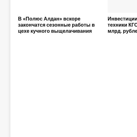
В «Полюс Алдан» вскоре
Инвестиции
закончатся сезонные работы в
техники КГО
цехе кучного выщелачивания
млрд. рубл