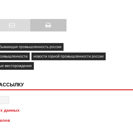
бывающая промышленность россии
промышленности
новости горной промышленности россии
ые месторождения
РАССЫЛКУ
х данных
иалов