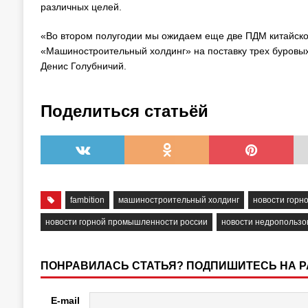
различных целей.
«Во втором полугодии мы ожидаем еще две ПДМ китайског
«Машиностроительный холдинг» на поставку трех буровых
Денис Голубничий.
Поделиться статьёй
fambition
машиностроительный холдинг
новости гор
новости горной промышленности россии
новости недропользо
ПОНРАВИЛАСЬ СТАТЬЯ? ПОДПИШИТЕСЬ НА 
E-mail