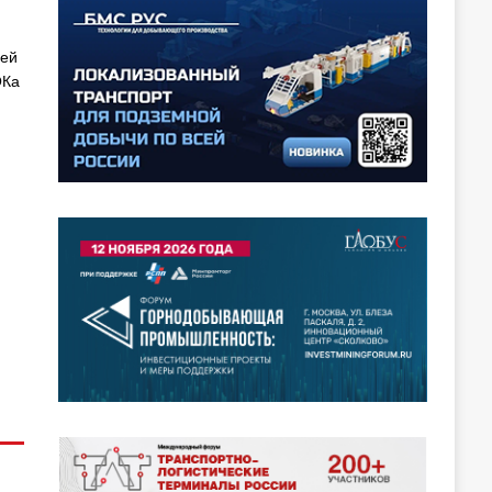
ией
ОКа