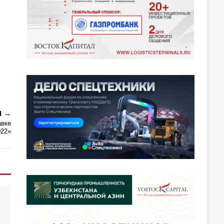
Я
авке
22»