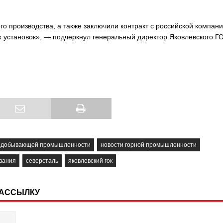
о производства, а также заключили контракт с российской компан
 установок», — подчеркнул генеральный директор Яковлевского Г
нодобывающей промышленности
новости горной промышленности
вания
северсталь
яковлевский гок
РАССЫЛКУ