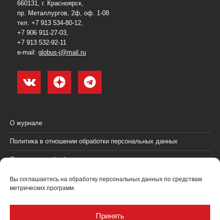
660131, г. Красноярск,
пр. Металлургов, 2ф, оф. 1-08
тел. +7 913 534-80-12,
+7 906 911-27-03,
+7 913 532-92-11
e-mail:
globus-j@mail.ru
О журнале
Политика в отношении обработки персональных данных
Согласие на обработку персональных данных
Пользовательское соглашение (оферта)
Вы соглашаетесь на обработку персональных данных по средствам
метрических программ.
Согласие на получение рекламных материалов
Рекламодателям
Принять