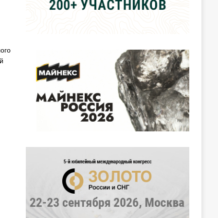
ого
й