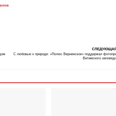
иалов
СЛЕДУЮЩА
дом
С любовью к природе: «Полюс Вернинское» поддержал фотопр
Витимского заповед