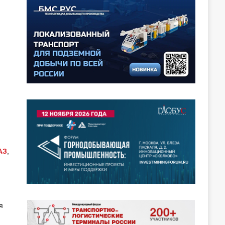
АЗ
,
я