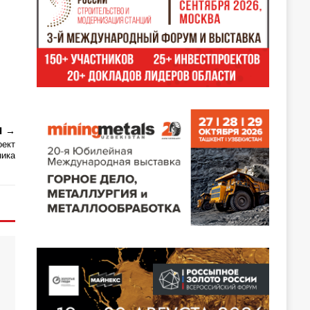
Я
оект
ника