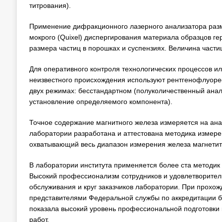
титрования).
Применение дифракционного лазерного анализатора разме
мокрого (Quixel) диспергирования материала образцов г
размера частиц в порошках и суспензиях. Величина части
Для оперативного контроля технологических процессов и
неизвестного происхождения используют рентгенофлуоре
двух режимах: бесстандартном (полуколичественный анал
установление определяемого компонента).
Точное содержание магнитного железа измеряется на ан
лаборатории разработана и аттестована методика измере
охватывающий весь диапазон измерения железа магнетита
В лаборатории института применяется более ста методик 
Высокий профессионализм сотрудников и удовлетворител
обслуживания и круг заказчиков лаборатории. При прохо
представителями Федеральной службы по аккредитации б
показала высокий уровень профессиональной подготовки к
работ.