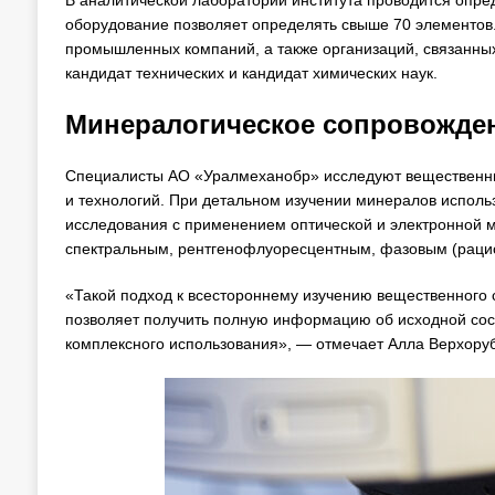
В аналитической лаборатории института проводится опре
оборудование позволяет определять свыше 70 элементов.
промышленных компаний, а также организаций, связанны
кандидат технических и кандидат химических наук.
Минералогическое сопровожде
Специалисты АО «Уралмеханобр» исследуют вещественны
и технологий. При детальном изучении минералов испол
исследования с применением оптической и электронной м
спектральным, рентгенофлуоресцентным, фазовым (рацио
«Такой подход к всестороннему изучению вещественного с
позволяет получить полную информацию об исходной сос
комплексного использования», — отмечает Алла Верхору