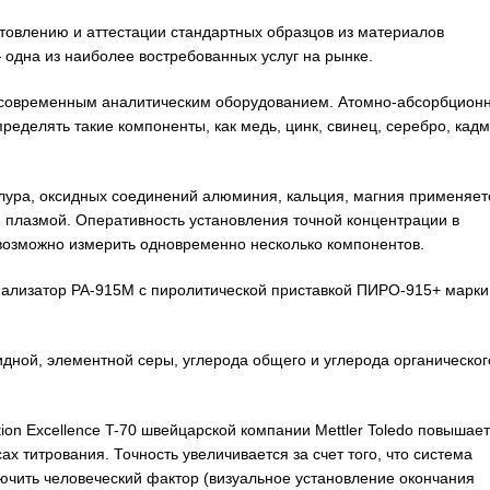
отовлению и аттестации стандартных образцов из материалов
— одна из наиболее востребованных услуг на рынке.
 современным аналитическим оборудованием. Атомно-абсорбцион
ределять такие компоненты, как медь, цинк, свинец, серебро, кадм
ллура, оксидных соединений алюминия, кальция, магния применяет
 плазмой. Оперативность установления точной концентрации в
а возможно измерить одновременно несколько компонентов.
анализатор РА-915М с пиролитической приставкой ПИРО-915+ марки
ной, элементной серы, углерода общего и углерода органическог
ion Excellence T-70 швейцарской компании Mettler Toledo повышает
 титрования. Точность увеличивается за счет того, что система
лючить человеческий фактор (визуальное установление окончания