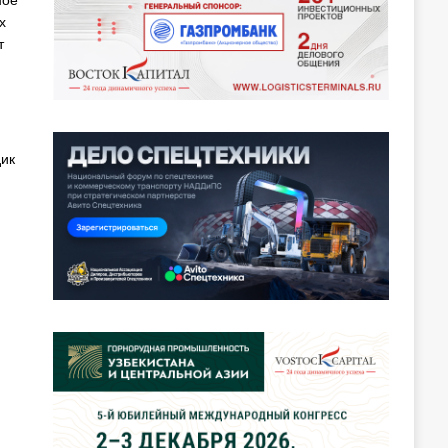
ное
х
т
ик