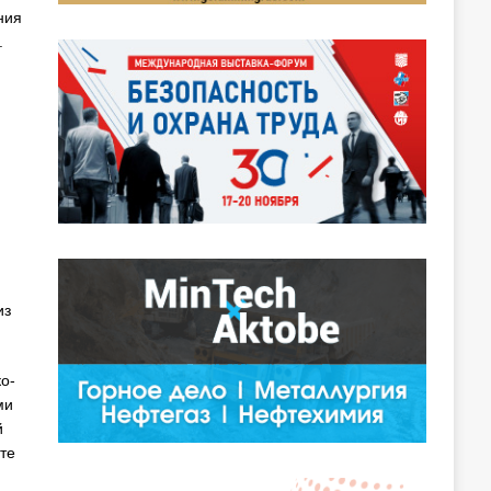
ния
.
из
о-
ми
й
те