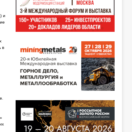
) и
ние
х
 в
е.
»
их