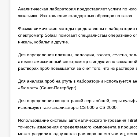
Аналитическая лаборатория предоставляет услуги по изг
заказчика. Изготовление стандартных образцов на заказ 
Физико-химические методы представлены в лаборатории
спектрометр Solaar помогает специалистам оперативно оп
никель, кобальт и другие.
Для определения платины, палладия, золота, селена, те
атомно-эмиссионный спектрометр с индуктивно связанной
растворах проб повышается за счет того, что из раствор
Для анализа проб на ртуть в лаборатории используется 
«Люмэкс» (Санкт-Петербург).
Для определения концентраций серы общей, серы сульфид
используют газо-анализаторы CS-800 и CS-2000.
Использование системы автоматического титрования Titrat
точность измерения определяемого компонента в процессах
может разделить одну каплю раствора на сто частиц, иск