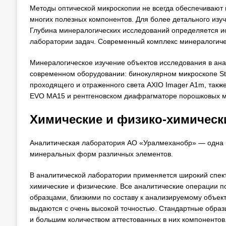
Методы оптической микроскопии не всегда обеспечивают
многих полезных компонентов. Для более детального из
Глубина минералогических исследований определяется и
лаборатории задач. Современный комплекс минералогиче
Минералогическое изучение объектов исследования в ан
современном оборудовании: бинокулярном микроскопе St
проходящего и отраженного света AXIO Imager A1m, так
EVO MA15 и рентгеновском диафрагматоре порошковых м
Химические и физико-химическ
Аналитическая лаборатория АО «Уралмеханобр» — одна 
минеральных форм различных элементов.
В аналитической лаборатории применяется широкий спект
химические и физические. Все аналитические операции 
образцами, близкими по составу к анализируемому объек
выдаются с очень высокой точностью. Стандартные образ
и большим количеством аттестованных в них компонентов