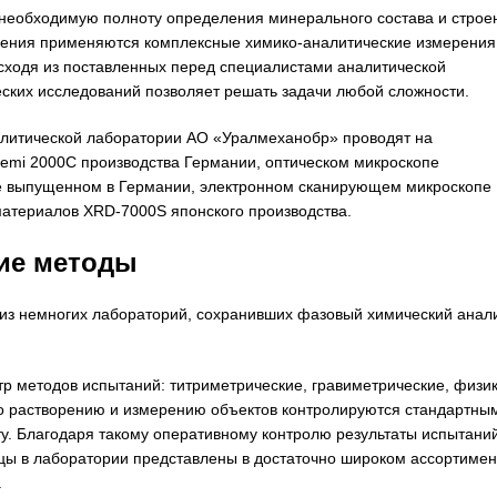
 необходимую полноту определения минерального состава и строе
учения применяются комплексные химико-аналитические измерения
сходя из поставленных перед специалистами аналитической
ских исследований позволяет решать задачи любой сложности.
алитической лаборатории АО «Уралмеханобр» проводят на
emi 2000C производства Германии, оптическом микроскопе
же выпущенном в Германии, электронном сканирующем микроскопе
атериалов XRD-7000S японского производства.
ие методы
из немногих лабораторий, сохранивших фазовый химический анал
р методов испытаний: титриметрические, гравиметрические, физик
по растворению и измерению объектов контролируются стандартны
ту. Благодаря такому оперативному контролю результаты испытани
цы в лаборатории представлены в достаточно широком ассортимен
.