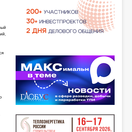
ный
ий,
ся
о