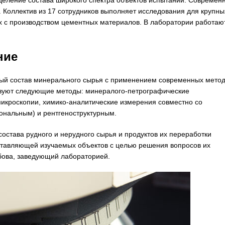
деление состава широкого спектра объектов испытаний. Современ
 Коллектив из 17 сотрудников выполняет исследования для крупны
х с производством цементных материалов. В лаборатории работаю
ние
й состав минерального сырья с применением современных метод
ьзуют следующие методы: минералого-петрографические
икроскопии, химико-аналитические измерения совместно со
нальным) и рентгеноструктурным.
остава рудного и нерудного сырья и продуктов их переработки
тавляющей изучаемых объектов с целью решения вопросов их
бова, заведующий лабораторией.