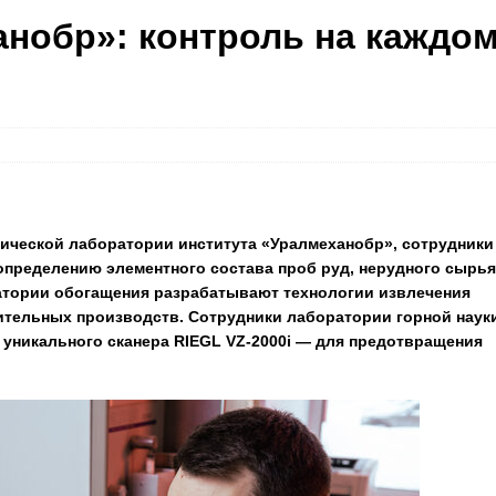
нобр»: контроль на каждо
тической лаборатории института «Уралмеханобр», сотрудники
пределению элементного состава проб руд, нерудного сырья
ратории обогащения разрабатывают технологии извлечения
тительных производств. Сотрудники лаборатории горной наук
уникального сканера RIEGL VZ-2000i — для предотвращения