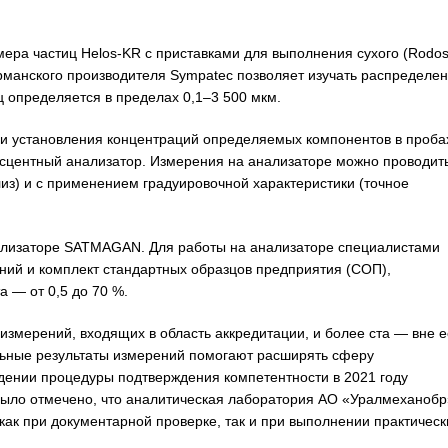
ра частиц Helos-KR с приставками для выполнения сухого (Rodos
ерманского производителя Sympatec позволяет изучать распределе
ц определяется в пределах 0,1–3 500 мкм.
ли установления концентраций определяемых компонентов в проба
сцентный анализатор. Измерения на анализаторе можно проводить
из) и с применением градуировочной характеристики (точное
ализаторе SATMAGAN. Для работы на анализаторе специалистами
ний и комплект стандартных образцов предприятия (СОП),
 — от 0,5 до 70 %.
измерений, входящих в область аккредитации, и более ста — вне е
ьные результаты измерений помогают расширять сферу
ждении процедуры подтверждения компетентности в 2021 году
ыло отмечено, что аналитическая лаборатория АО «Уралмеханобр
ак при документарной проверке, так и при выполнении практическ