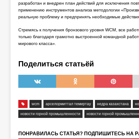
разработан и внедрен план действий для исключения по
применению инструментов анализа методологии «Произво
реальную проблему и предпринять необходимые действия
Стремясь к получения бронзового уровня WCM, все работ
только благодаря грамотно выстроенной командной работ
мирового класса».
Поделиться статьёй
wcm
арселормиттал темиртау
недра казахстана
н
новости горной промышленности
новости горной промышленно
ПОНРАВИЛАСЬ СТАТЬЯ? ПОДПИШИТЕСЬ НА 