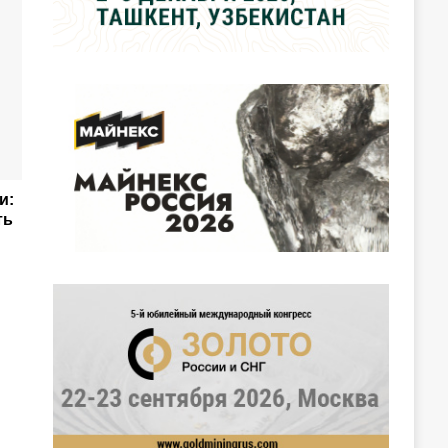
и:
ть