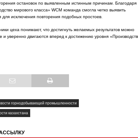
вторения остановок по выявленным истинным причинам. Благодаря
дство мирового класса» WCM команда смогла четко выявить
 для исключения повторения подобных простоев.
ники цеха понимают, что достигнуть желаемых результатов можно
е и уверенно двигаются вперед к достижению уровня «Производст
овости горнодобывающей промышленности
сти казахстана
РАССЫЛКУ