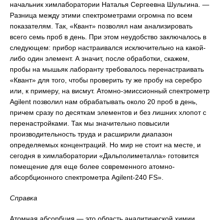
начальник химлаборатории Наталья Сергеевна Шульгина. —
Разница между этими спектрометрами огромна по всем
показателям. Так, «Квант» позволял нам анализировать
всего семь проб в день. При этом неудобство заключалось в
следующем: прибор настраивался исключительно на какой-
либо один элемент. А значит, после обработки, скажем,
пробы на мышьяк лаборанту требовалось перенастраивать
«Квант» для того, чтобы проверить ту же пробу на серебро
или, к примеру, на висмут. Атомно-эмиссионный спектрометр
Agilent позволил нам обрабатывать около 20 проб в день,
причем сразу по десяткам элементов и без лишних хлопот с
перенастройками. Так мы значительно повысили
производительность труда и расширили диапазон
определяемых концентраций. Но мир не стоит на месте, и
сегодня в химлаборатории «Дальполиметалла» готовится
помещение для еще более современного атомно-
абсорбционного спектрометра Agilent-240 FS».
Справка
Атомная абсорбция — это область аналитической химии.