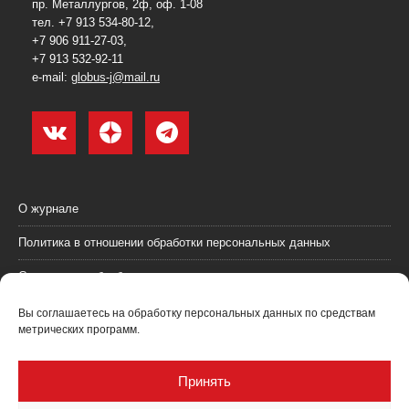
пр. Металлургов, 2ф, оф. 1-08
тел. +7 913 534-80-12,
+7 906 911-27-03,
+7 913 532-92-11
e-mail:
globus-j@mail.ru
О журнале
Политика в отношении обработки персональных данных
Согласие на обработку персональных данных
Пользовательское соглашение (оферта)
Вы соглашаетесь на обработку персональных данных по средствам
метрических программ.
Согласие на получение рекламных материалов
Рекламодателям
Принять