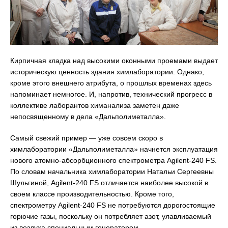
Кирпичная кладка над высокими оконными проемами выдает
историческую ценность здания химлаборатории. Однако,
кроме этого внешнего атрибута, о прошлых временах здесь
напоминает немногое. И, напротив, технический прогресс в
коллективе лаборантов химанализа заметен даже
непосвященному в дела «Дальполиметалла».
Самый свежий пример — уже совсем скоро в
химлаборатории «Дальполиметалла» начнется эксплуатация
нового атомно-абсорбционного спектрометра Agilent-240 FS.
По словам начальника химлаборатории Натальи Сергеевны
Шульгиной, Agilent-240 FS отличается наиболее высокой в
своем классе производительностью. Кроме того,
спектрометру Agilent-240 FS не потребуются дорогостоящие
горючие газы, поскольку он потребляет азот, улавливаемый
из воздуха специальным генератором.