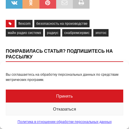
flexcom
безопасность на производстве
майн радио системз
радиус
снабремсервис
эпотос
ПОНРАВИЛАСЬ СТАТЬЯ? ПОДПИШИТЕСЬ НА
РАССЫЛКУ
E-mail
Вы соглашаетесь на обработку персональных данных по средствам
метрических программ.
Я даю согласие на
обработку моих персональных
данных
Принять
Я даю согласие на
получение рекламных
материалов
Отказаться
Политика в отношении обработки персональных данных