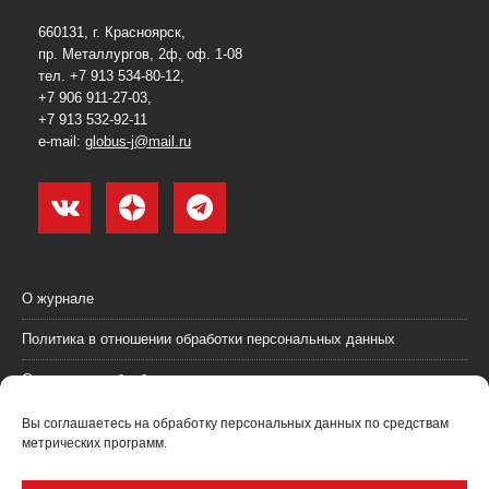
660131, г. Красноярск,
пр. Металлургов, 2ф, оф. 1-08
тел. +7 913 534-80-12,
+7 906 911-27-03,
+7 913 532-92-11
e-mail:
globus-j@mail.ru
О журнале
Политика в отношении обработки персональных данных
Согласие на обработку персональных данных
Пользовательское соглашение (оферта)
Вы соглашаетесь на обработку персональных данных по средствам
метрических программ.
Согласие на получение рекламных материалов