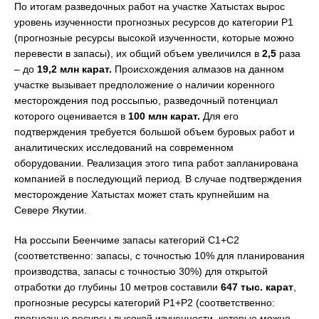
По итогам разведочных работ на участке Хатыстах вырос
уровень изученности прогнозных ресурсов до категории Р1
(прогнозные ресурсы высокой изученности, которые можно
перевести в запасы), их общий объем увеличился в
2,5
раза
– до
19,2 млн карат.
Происхождения алмазов на данном
участке вызывает предположение о наличии коренного
месторождения под россыпью, разведочный потенциал
которого оценивается в
100 млн карат.
Для его
подтверждения требуется большой объем буровых работ и
аналитических исследований на современном
оборудовании. Реализация этого типа работ запланирована
компанией в последующий период. В случае подтверждения
месторождение Хатыстах может стать крупнейшим на
Севере Якутии.
На россыпи Беенчиме запасы категорий С1+С2
(соответственно: запасы, с точностью 10% для планирования
производства, запасы с точностью 30%) для открытой
отработки до глубины 10 метров составили
647 тыс. карат
,
прогнозные ресурсы категорий Р1+Р2 (соответственно:
прогнозные ресурсы высокой изученности, которые можно