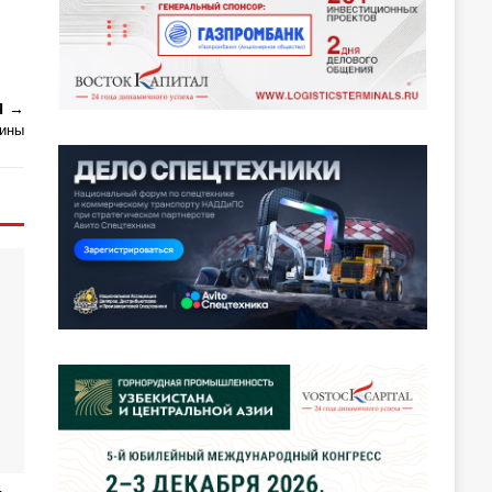
Я
шины