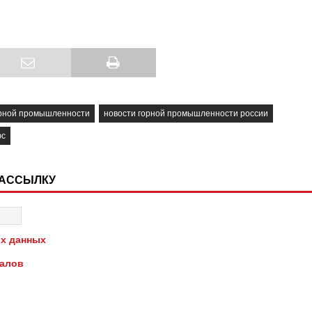
орной промышленности
новости горной промышленности россии
юс
РАССЫЛКУ
х данных
иалов