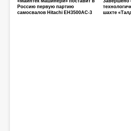
«Майнтек Машинери» поставит в
Завершено 
Россию первую партию
технологич
самосвалов Hitachi ЕН3500АС-3
шахте «Тал