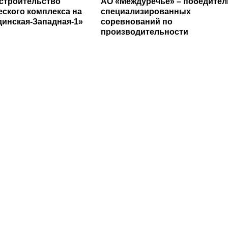
строительство
АО «Междуречье» – победител
еского комплекса на
специализированных
динская-Западная-1»
соревнований по
производительности