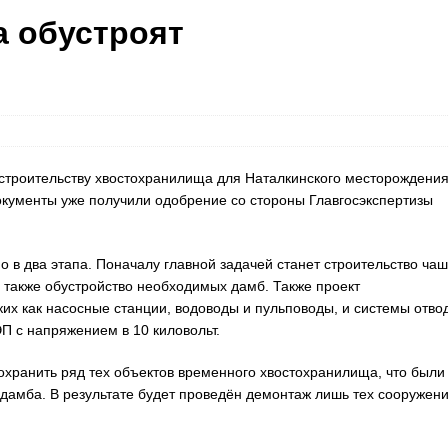
а обустроят
 строительству хвостохранилища для Наталкинского месторождени
окументы уже получили одобрение со стороны Главгосэкспертизы
 в два этапа. Поначалу главной задачей станет строительство ча
 также обустройство необходимых дамб. Также проект
ких как насосные станции, водоводы и пульповоды, и системы отво
П с напряжением в 10 киловольт.
охранить ряд тех объектов временного хвостохранилища, что были
дамба. В результате будет проведён демонтаж лишь тех сооружени