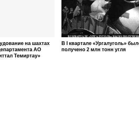
удование на шахтах
В I квартале «Ургалуголь» был
департамента АО
получено 2 млн тонн угля
ттал Темиртау»