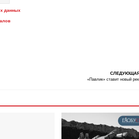
х данных
иалов
СЛЕДУЮЩА
«Павлик» ставит новый ре