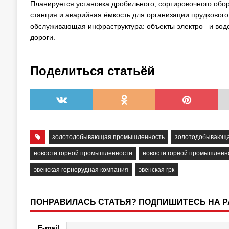
Планируется установка дробильного, сортировочного обо
станция и аварийная ёмкость для организации прудковог
обслуживающая инфраструктура: объекты электро– и вод
дороги.
Поделиться статьёй
золотодобывающая промышленность
золотодобывающа
новости горной промышленности
новости горной промышленн
эвенская горнорудная компания
эвенская грк
ПОНРАВИЛАСЬ СТАТЬЯ? ПОДПИШИТЕСЬ НА 
E-mail