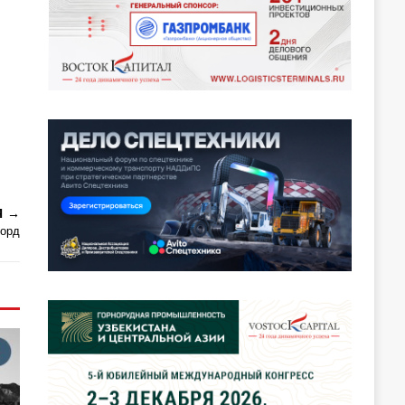
Я
корд