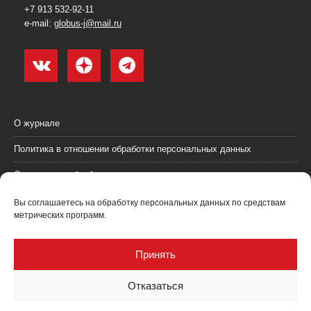
+7 913 532-92-11
e-mail:
globus-j@mail.ru
О журнале
Политика в отношении обработки персональных данных
Согласие на обработку персональных данных
Пользовательское соглашение (оферта)
Вы соглашаетесь на обработку персональных данных по средствам
метрических программ.
Согласие на получение рекламных материалов
Рекламодателям
Принять
Контакты
Отказаться