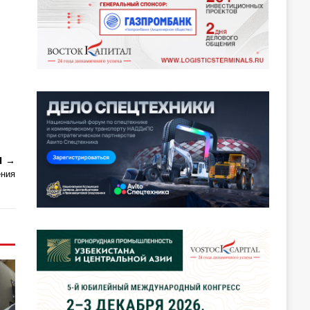
Я
ения