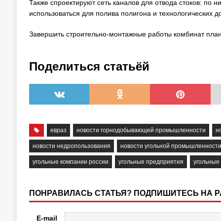
Также спроектируют сеть каналов для отвода стоков: по н
использоваться для полива полигона и технологических до
Завершить строительно-монтажные работы комбинат плани
Поделиться статьёй
евраз
новости горнодобывающей промышленности
н
новости недропользования
новости угольной промышленност
угольные компании россии
угольные предприятия
угольные
ПОНРАВИЛАСЬ СТАТЬЯ? ПОДПИШИТЕСЬ НА 
E-mail