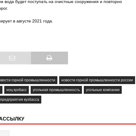
им вода будет поступать на очистные сооружения и повторно
рог.
рует в августе 2021 года.
овости горной промышленности
новости горной промышленности россии
и
ноц кузбасс
угольная промышленность
угольные компании
 предприятия кузбасса
РАССЫЛКУ