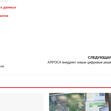
х данных
иалов
СЛЕДУЮЩА
в
АЛРОСА внедряет новые цифровые реш
сли