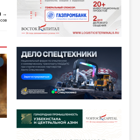
Я
ссов