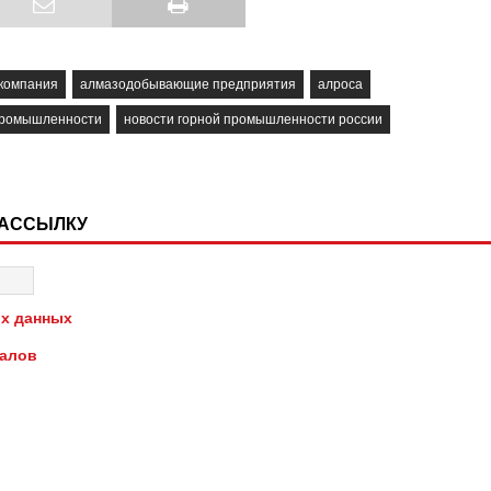
компания
алмазодобывающие предприятия
алроса
промышленности
новости горной промышленности россии
РАССЫЛКУ
х данных
иалов