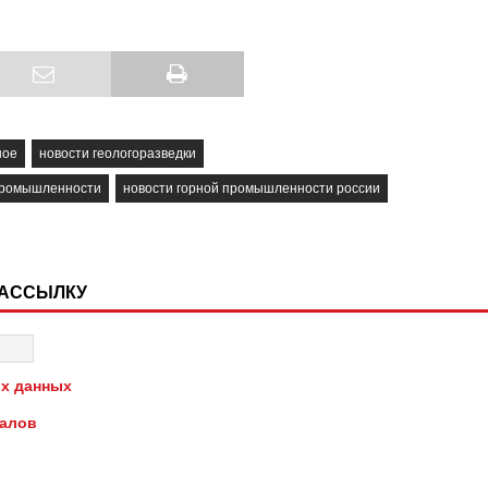
ное
новости геологоразведки
промышленности
новости горной промышленности россии
РАССЫЛКУ
х данных
иалов