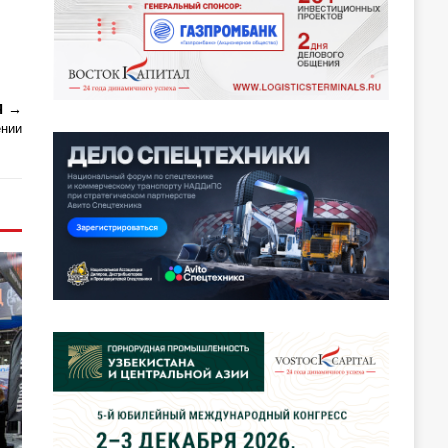
Я
ении