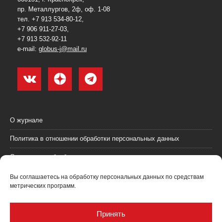
пр. Металлургов, 2ф, оф. 1-08
тел. +7 913 534-80-12,
+7 906 911-27-03,
+7 913 532-92-11
e-mail:
globus-j@mail.ru
О журнале
Политика в отношении обработки персональных данных
Согласие на обработку персональных данных
Пользовательское соглашение (оферта)
Вы соглашаетесь на обработку персональных данных по средствам
метрических программ.
Согласие на получение рекламных материалов
Рекламодателям
Принять