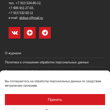
тел. +7 913 534-80-12,
+7 906 911-27-03,
+7 913 532-92-11
e-mail:
globus-j@mail.ru
О журнале
Политика в отношении обработки персональных данных
Согласие на обработку персональных данных
Пользовательское соглашение (оферта)
Вы соглашаетесь на обработку персональных данных по средствам
метрических программ.
Согласие на получение рекламных материалов
Рекламодателям
Принять
Контакты