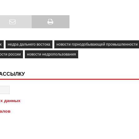
х
недра дальнего востока
новости горнодобывающей промышленности
ости россии
новости недропользования
РАССЫЛКУ
х данных
иалов