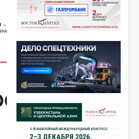
Я
 руд