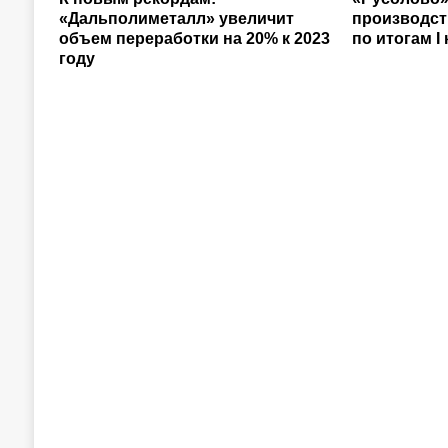
«Дальполиметалл» увеличит
производст
объем переработки на 20% к 2023
по итогам I
году