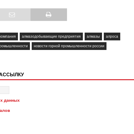
компания
алмазодобывающие предприятия
алмазы
алроса
промышленности
новости горной промышленности россии
РАССЫЛКУ
х данных
иалов