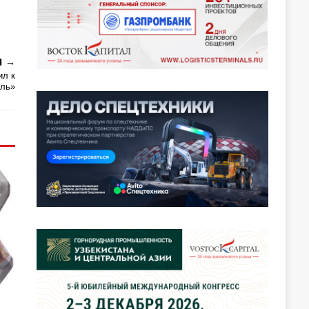
Я
ил к
оль»