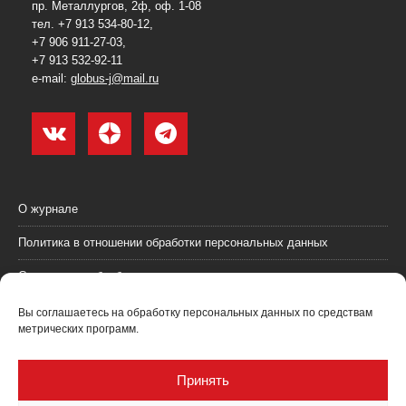
пр. Металлургов, 2ф, оф. 1-08
тел. +7 913 534-80-12,
+7 906 911-27-03,
+7 913 532-92-11
e-mail:
globus-j@mail.ru
О журнале
Политика в отношении обработки персональных данных
Согласие на обработку персональных данных
Пользовательское соглашение (оферта)
Вы соглашаетесь на обработку персональных данных по средствам
метрических программ.
Согласие на получение рекламных материалов
Рекламодателям
Принять