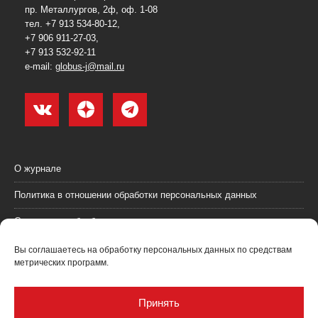
пр. Металлургов, 2ф, оф. 1-08
тел. +7 913 534-80-12,
+7 906 911-27-03,
+7 913 532-92-11
e-mail:
globus-j@mail.ru
О журнале
Политика в отношении обработки персональных данных
Согласие на обработку персональных данных
Пользовательское соглашение (оферта)
Вы соглашаетесь на обработку персональных данных по средствам
метрических программ.
Согласие на получение рекламных материалов
Рекламодателям
Принять