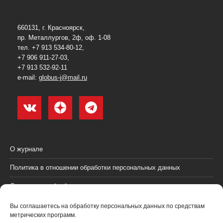
660131, г. Красноярск,
пр. Металлургов, 2ф, оф. 1-08
тел. +7 913 534-80-12,
+7 906 911-27-03,
+7 913 532-92-11
e-mail:
globus-j@mail.ru
О журнале
Политика в отношении обработки персональных данных
Согласие на обработку персональных данных
Пользовательское соглашение (оферта)
Вы соглашаетесь на обработку персональных данных по средствам
метрических программ.
Согласие на получение рекламных материалов