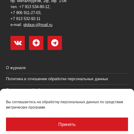
пр. Металлургов, 2ф, оф. 1-08
тел. +7 913 534-80-12,
+7 906 911-27-03,
+7 913 532-92-11
e-mail:
globus-j@mail.ru
О журнале
Политика в отношении обработки персональных данных
Согласие на обработку персональных данных
Пользовательское соглашение (оферта)
Вы соглашаетесь на обработку персональных данных по средствам
метрических программ.
Согласие на получение рекламных материалов
Рекламодателям
Принять