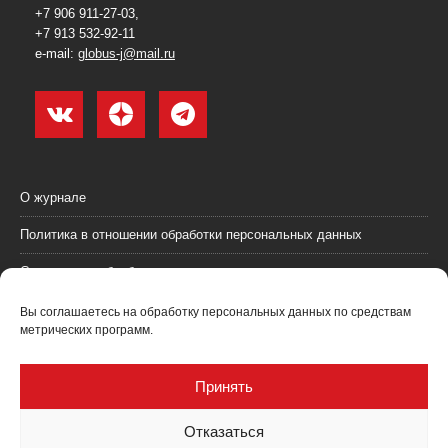
+7 906 911-27-03,
+7 913 532-92-11
e-mail:
globus-j@mail.ru
О журнале
Политика в отношении обработки персональных данных
Согласие на обработку персональных данных
Пользовательское соглашение (оферта)
Вы соглашаетесь на обработку персональных данных по средствам
метрических программ.
Согласие на получение рекламных материалов
Рекламодателям
Принять
Контакты
Отказаться