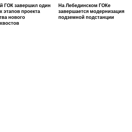
й ГОК завершил один
На Лебединском ГОКе
х этапов проекта
завершается модернизация
тва нового
подземной подстанции
хвостов