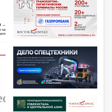
Я
е на
нате