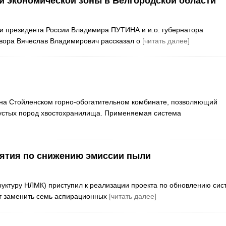
й экономической зоны в Белгородской области
и президента России Владимира ПУТИНА и и.о. губернатора
овора Вячеслав Владимирович рассказал о
[читать далее]
 на Стойленском горно-обогатительном комбинате, позволяющий
устых пород хвостохранилища. Применяемая система
иятия по снижению эмиссии пыли
руктуру НЛМК) приступил к реализации проекта по обновлению сис
ит заменить семь аспирационных
[читать далее]