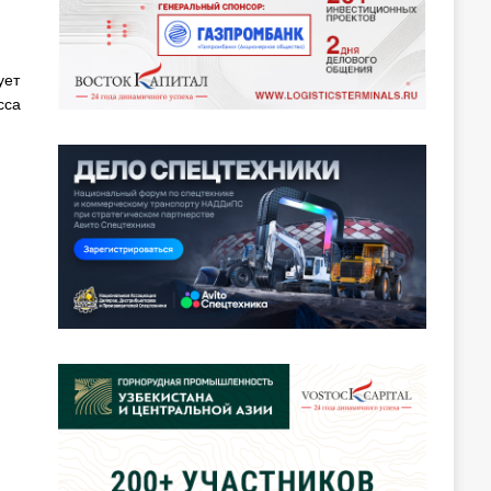
ует
сса