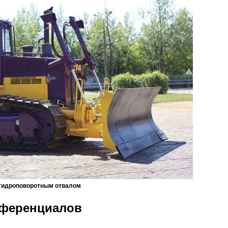
 гидроповоротным отвалом
фференциалов