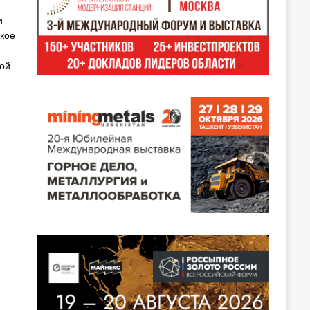
и
кое
ой