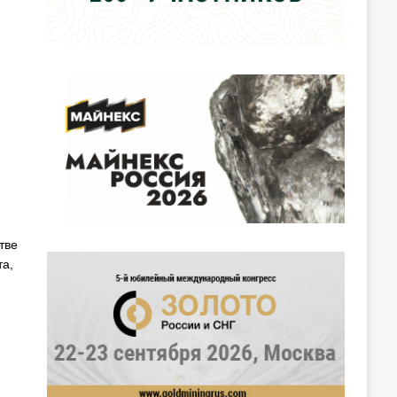
тве
та,