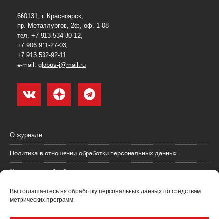
660131, г. Красноярск,
пр. Металлургов, 2ф, оф. 1-08
тел. +7 913 534-80-12,
+7 906 911-27-03,
+7 913 532-92-11
e-mail:
globus-j@mail.ru
О журнале
Политика в отношении обработки персональных данных
Согласие на обработку персональных данных
Пользовательское соглашение (оферта)
Вы соглашаетесь на обработку персональных данных по средствам
метрических программ.
Согласие на получение рекламных материалов