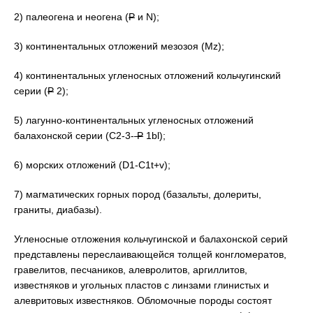
2) палеогена и неогена (
Р
и N);
3) континентальных отложений мезозоя (Мz);
4) континентальных угленосных отложений кольчугинский
серии (
Р
2);
5) лагунно-континентальных угленосных отложений
балахонской серии (С2-3-
Р
1bl);
6) морских отложений (D1-C1t+v);
7) магматических горных пород (базальты, долериты,
граниты, диабазы).
Угленосные отложения кольчугинской и балахонской серий
представлены переслаивающейся толщей конгломератов,
гравелитов, песчаников, алевролитов, аргиллитов,
известняков и угольных пластов с линзами глинистых и
алевритовых известняков. Обломочные породы состоят