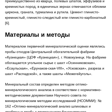
преимущественно из кварца, полевых шпатов, эффузивов и
кремнистых пород, в единичных зернах отмечаются обломки
циркона, граната, турмалина и рутила. Цемент глинисто-
кремнистый, глинисто-слюдистый или глинисто-карбонатный
[6].
Материалы и методы
Материалом первичной минералогической оценки являлись
пробы отходов Центральной обогатительной фабрики
«Кузнецкая» (ЦОФ «Кузнецкая»), г. Новокузнецк. На фабрике
обогащается угольное сырье с шахт «Осинниковская»,
«Есаульская», «Ерунаков-ская-VIII», «Усковская», разреза и
шахт «Распадской», а также шахты «Межегейуголь».
Минеральный состав определен методом оптико-
минералогического анализа в соответствии с нормативно-
методическими документами Научного совета по
минералогическим методам исследований (НСОММИ): №
162 «Оптико-минералогический анализ шлиховых и
дробленых проб» с применением бинокулярного