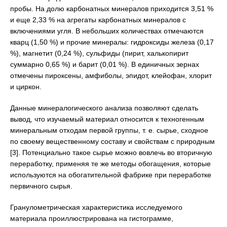
пробы. На долю карбонатных минералов приходится 3,51 %
и еще 2,33 % на агрегаты карбонатных минералов с
включениями угля. В небольших количествах отмечаются
кварц (1,50 %) и прочие минералы: гидроксиды железа (0,17
%), магнетит (0,24 %), сульфиды (пирит, халькопирит
суммарно 0,65 %) и барит (0,01 %). В единичных зернах
отмечены пироксены, амфиболы, эпидот, клейофан, хлорит
и циркон.
Данные минералогического анализа позволяют сделать
вывод, что изучаемый материал относится к техногенным
минеральным отходам первой группы, т. е. сырье, сходное
по своему вещественному составу и свойствам с природным
[3]. Потенциально такое сырье можно вовлечь во вторичную
переработку, применяя те же методы обогащения, которые
используются на обогатительной фабрике при переработке
первичного сырья.
Гранулометрическая характеристика исследуемого
материала проиллюстрирована на гистограмме,