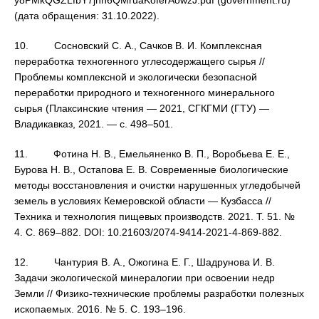
y8PMkQGZLfbY7jhn6QMruaKoferAowzJ.pdf (government.ru)
(дата обращения: 31.10.2022).
10. Сосновский С. А., Сачков В. И. Комплексная
переработка техногенного углесодержащего сырья //
Проблемы комплексной и экологически безопасной
переработки природного и техногенного минерального
сырья (Плаксинские чтения — 2021, СГКГМИ (ГТУ) —
Владикавказ, 2021. — с. 498–501.
11. Фотина Н. В., Емельяненко В. П., Воробьева Е. Е.,
Бурова Н. В., Остапова Е. В. Современные биологические
методы восстановления и очистки нарушенных угледобычей
земель в условиях Кемеровской области — Кузбасса //
Техника и технология пищевых производств. 2021. Т. 51. №
4. С. 869–882. DOI: 10.21603/2074-9414-2021-4-869-882.
12. Чантурия В. А., Ожогина Е. Г., Шадрунова И. В.
Задачи экологической минералогии при освоении недр
Земли // Физико-технические проблемы разработки полезных
ископаемых. 2016. № 5. С. 193–196.