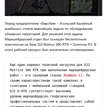
Перед предприятием «ЕвроХим – Усольский Калийный
комбинат» стояли важнейшие задачи по обследованию
обширных территорий. Для решения этой задачи
Маркшейдерский отдел был оснащён беспилотным
комплексом на базе DJI Matrice 300 RTK + Zenmuse P1. В
итоге рабочий процесс был значительно оптимизирован.
Ещё один вариант полезной нагрузки для DJI 
Matrice 300 RTK при выполнении маркшейдерских 
работ – это лазерный сканер 
Zenmuse L1
. По 
своим характеристикам такой комплекс в 
сочетании с мобильной наземной станцией 
DJI D-RTK соответствует высокому 
уровню маркшейдерско-геодезических 
профессиональных систем и представляет собой 
оптимальное решение в исследовательских 