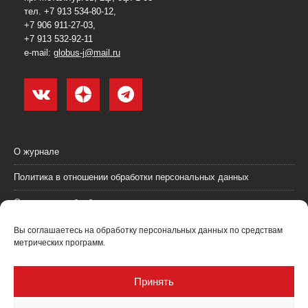
тел. +7 913 534-80-12,
+7 906 911-27-03,
+7 913 532-92-11
e-mail:
globus-j@mail.ru
О журнале
Политика в отношении обработки персональных данных
Согласие на обработку персональных данных
Пользовательское соглашение (оферта)
Вы соглашаетесь на обработку персональных данных по средствам
метрических программ.
Согласие на получение рекламных материалов
Рекламодателям
Принять
Контакты