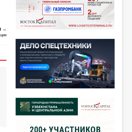
Я
кции