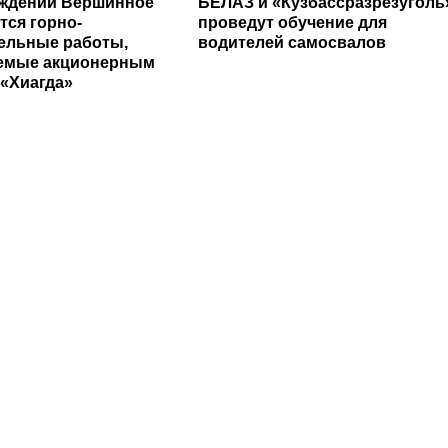
ождении Вершинное
БЕЛАЗ и «Кузбассразрезуголь
тся горно-
проведут обучение для
ельные работы,
водителей самосвалов
емые акционерным
«Хиагда»