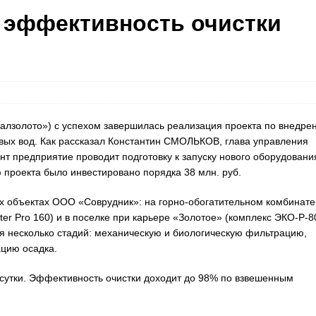
 эффективность очистки
алзолото») с успехом завершилась реализация проекта по внедре
вых вод. Как рассказал Константин СМОЛЬКОВ, глава управления
т предприятие проводит подготовку к запуску нового оборудовани
 проекта было инвестировано порядка 38 млн. руб.
-х объектах ООО «Соврудник»: на горно-обогатительном комбинате
ter Pro 160) и в поселке при карьере «Золотое» (комплекс ЭКО-Р-80
я несколько стадий: механическую и биологическую фильтрацию,
цию осадка.
сутки. Эффективность очистки доходит до 98% по взвешенным