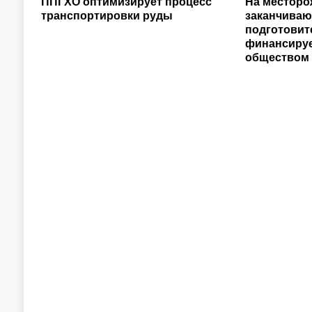
ППГХО оптимизирует процесс
На местор
транспортировки руды
заканчиваю
подготовит
финансиру
обществом 