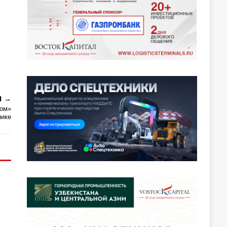
Я
ром»
нике