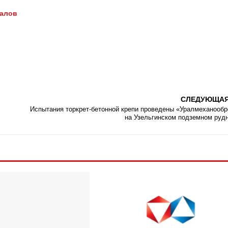
иалов
СЛЕДУЮЩА
Испытания торкрет-бетонной крепи проведены «Уралмеханооб
на Узельгинском подземном руд