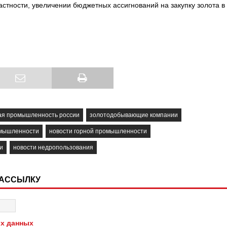
стности, увеличении бюджетных ассигнований на закупку золота в
я промышленность россии
золотодобывающие компании
омышленности
новости горной промышленности
и
новости недропользования
РАССЫЛКУ
х данных