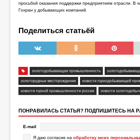
просьбой оказания поддержки предприятиям отрасли. В ча
Гохран у добывающих компаний.
Поделиться статьёй
золотодобывающая промышленность
золотодобывающа
золоторудные месторождения
новости горнодобывающей пр
новости горной промышленности россии
новости золотодобыч
ПОНРАВИЛАСЬ СТАТЬЯ? ПОДПИШИТЕСЬ НА 
E-mail
Я даю согласие на
обработку моих персональны